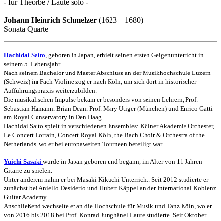
- für Theorbe / Laute solo -
Johann Heinrich Schmelzer
(1623 – 1680)
Sonata Quarte
Hachidai Saito
, geboren in Japan, erhielt seinen ersten Geigenunterricht in
seinem 5. Lebensjahr.
Nach seinem Bachelor und Master Abschluss an der Musikhochschule Luzern
(Schweiz) im Fach Violine zog er nach Köln, um sich dort in historischer
Aufführungspraxis weiterzubilden.
Die musikalischen Impulse bekam er besonders von seinen Lehrern, Prof.
Sebastian Hamann, Brian Dean, Prof. Mary Utiger (München) und Enrico Gatti
am Royal Conservatory in Den Haag.
Hachidai Saito spielt in verschiedenen Ensembles: Kölner Akademie Orchester,
Le Concert Lorrain, Concert Royal Köln, the Bach Choir & Orchestra of the
Netherlands, wo er bei europaweiten Tourneen beteiligt war.
Yuichi Sasaki
wurde in Japan geboren und begann, im Alter von 11 Jahren
Gitarre zu spielen.
Unter anderem nahm er bei Masaki Kikuchi Unterricht. Seit 2012 studierte er
zunächst bei Aniello Desiderio und Hubert Käppel an der International Koblenz
Guitar Academy.
Anschließend wechselte er an die Hochschule für Musik und Tanz Köln, wo er
von 2016 bis 2018 bei Prof. Konrad Junghänel Laute studierte. Seit Oktober